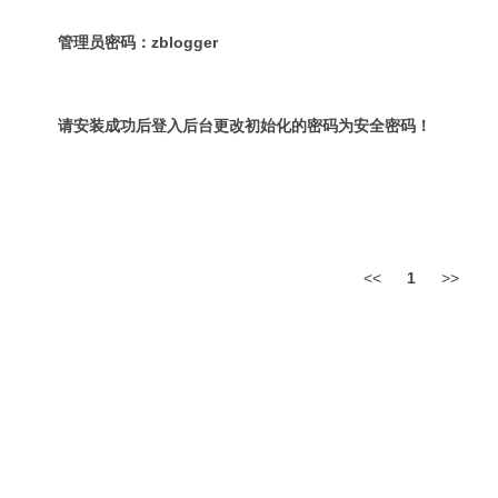
管理员密码：zblogger
请安装成功后登入后台更改初始化的密码为安全密码！
<<
1
>>